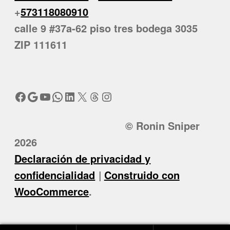
+
573118080910
calle 9 #37a-62 piso tres bodega 3035
ZIP 111611
Facebook
Google
YouTube
WhatsApp
LinkedIn
X
Threads
Instagram
© Ronin Sniper
2026
Declaración de privacidad y
confidencialidad
Construido con
WooCommerce
.