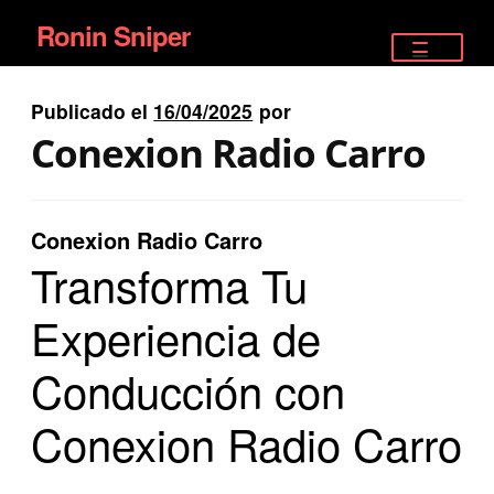
Ronin Sniper
Ir
Ir
a
al
TIENDA
la
contenido
Publicado el
16/04/2025
por
EQUIPAMIENTO ÉLITE
navegación
Conexion Radio Carro
PISTOLAS
RIFLES DEPORTIVOS
Conexion Radio Carro
Transforma Tu
SATELITALES
Experiencia de
Conducción con
Conexion Radio Carro