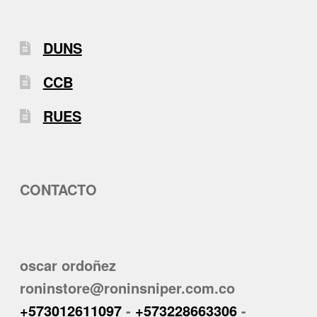
DUNS
CCB
RUES
CONTACTO
oscar ordoñez
roninstore@roninsniper.com.co
+573012611097
-
+573228663306
-