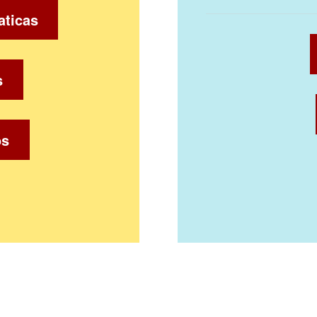
aticas
s
os