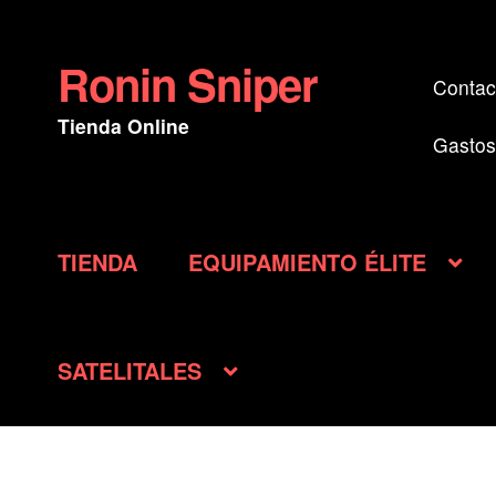
Ronin Sniper
Ir
Ir
Contac
a
al
Tienda Online
la
contenido
Gastos
navegación
TIENDA
EQUIPAMIENTO ÉLITE
SATELITALES