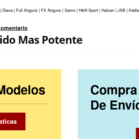
| Diana | Full Airguns | FX Airguns | Gamo | H&N Sport | Hatsan | JSB | Kali
comentario
mido Mas Potente
 Modelos
Compra 
De Enví
aticas