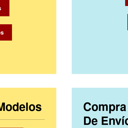
s
os
 Modelos
Compra 
De Enví