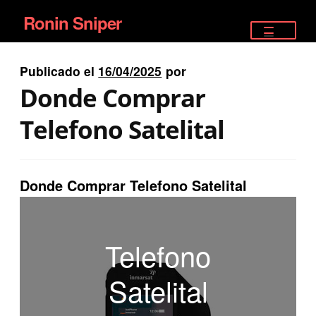
Ronin Sniper
Ir
Ir
a
al
TIENDA
la
contenido
Publicado el
16/04/2025
por
EQUIPAMIENTO ÉLITE
navegación
Donde Comprar
PISTOLAS
Telefono Satelital
RIFLES DEPORTIVOS
Donde Comprar Telefono Satelital
SATELITALES
Telefono
Satelital