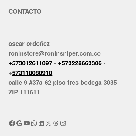
CONTACTO
oscar ordoñez
roninstore@roninsniper.com.co
+573012611097
-
+573228663306
-
+
573118080910
calle 9 #37a-62 piso tres bodega 3035
ZIP 111611
Facebook
Google
YouTube
WhatsApp
LinkedIn
X
Threads
Instagram