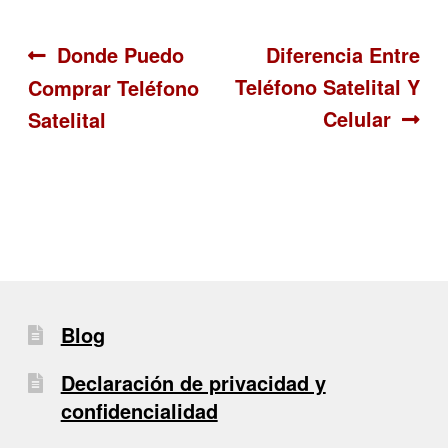
Navegación
Anterior:
Siguiente:
Donde Puedo
Diferencia Entre
Teléfono Satelital Y
Comprar Teléfono
de
Celular
Satelital
entradas
Blog
Declaración de privacidad y
confidencialidad