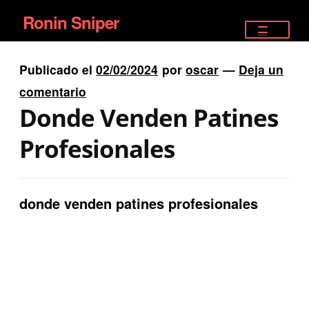
Ronin Sniper
Ir
Ir
a
al
TIENDA
la
contenido
Publicado el
02/02/2024
por
oscar
—
Deja un
EQUIPAMIENTO ÉLITE
navegación
comentario
Donde Venden Patines
PISTOLAS
Profesionales
RIFLES DEPORTIVOS
SATELITALES
donde venden patines profesionales