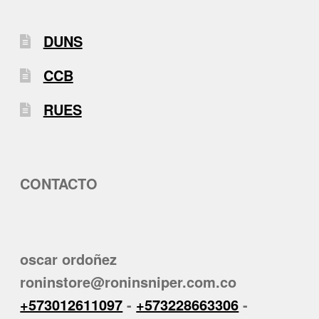
DUNS
CCB
RUES
CONTACTO
oscar ordoñez
roninstore@roninsniper.com.co
+573012611097
-
+573228663306
-