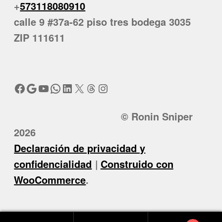
+
573118080910
calle 9 #37a-62 piso tres bodega 3035
ZIP 111611
Facebook
Google
YouTube
WhatsApp
LinkedIn
X
Threads
Instagram
© Ronin Sniper
2026
Declaración de privacidad y
confidencialidad
Construido con
WooCommerce
.