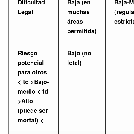
Dificultad
Baja (en
Baja-M
Legal
muchas
(regul
áreas
estrict
permitida)
Riesgo
Bajo (no
potencial
letal)
para otros
< td >Bajo-
medio
< td
>Alto
(puede ser
mortal)
<