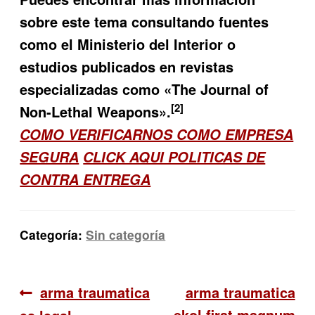
sobre este tema consultando fuentes
como el Ministerio del Interior o
estudios publicados en revistas
especializadas como «The Journal of
[2]
Non-Lethal Weapons».
COMO VERIFICARNOS COMO EMPRESA
SEGURA
CLICK AQUI POLITICAS DE
CONTRA ENTREGA
Categoría:
Sin categoría
Navegación
Anterior:
Siguiente:
arma traumatica
arma traumatica
ekol firat magnum