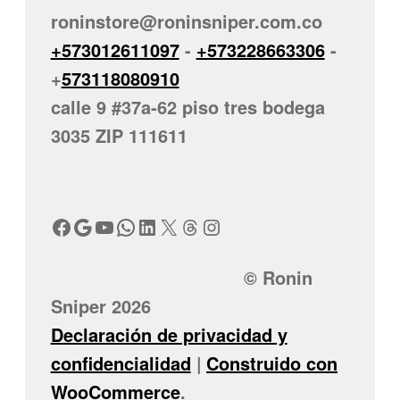
roninstore@roninsniper.com.co
+573012611097
-
+573228663306
-
+
573118080910
calle 9 #37a-62 piso tres bodega
3035 ZIP 111611
Facebook
Google
YouTube
WhatsApp
LinkedIn
X
Threads
Instagram
© Ronin
Sniper 2026
Declaración de privacidad y
confidencialidad
Construido con
WooCommerce
.