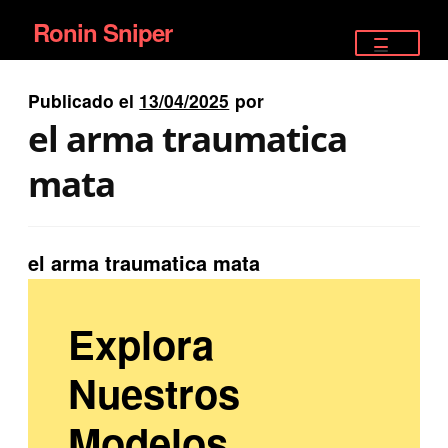
Ronin Sniper
Ir
Ir
a
al
TIENDA
la
contenido
Publicado el
13/04/2025
por
EQUIPAMIENTO ÉLITE
navegación
el arma traumatica
PISTOLAS
mata
RIFLES DEPORTIVOS
el arma traumatica mata
SATELITALES
Explora
Nuestros
Modelos