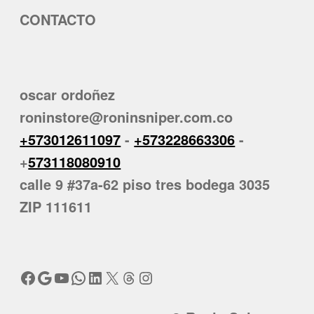
CONTACTO
oscar ordoñez
roninstore@roninsniper.com.co
+573012611097
-
+573228663306
-
+
573118080910
calle 9 #37a-62 piso tres bodega 3035
ZIP 111611
Facebook
Google
YouTube
WhatsApp
LinkedIn
X
Threads
Instagram