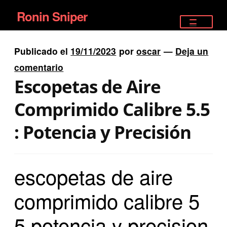
Ronin Sniper
Ir
Ir
a
al
TIENDA
la
contenido
Publicado el
19/11/2023
por
oscar
—
Deja un
EQUIPAMIENTO ÉLITE
navegación
comentario
Escopetas de Aire
PISTOLAS
Comprimido Calibre 5.5
RIFLES DEPORTIVOS
: Potencia y Precisión
SATELITALES
escopetas de aire
comprimido calibre 5
5 potencia y precision