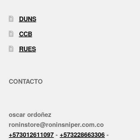
DUNS
CCB
RUES
CONTACTO
oscar ordoñez
roninstore@roninsniper.com.co
+573012611097
-
+573228663306
-