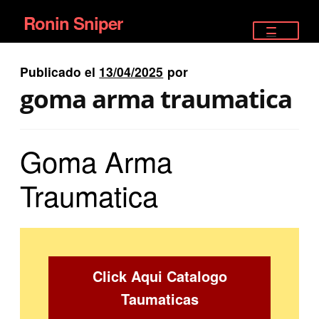
Ronin Sniper
Ir
Ir
a
al
TIENDA
la
contenido
Publicado el
13/04/2025
por
EQUIPAMIENTO ÉLITE
navegación
goma arma traumatica
PISTOLAS
Goma Arma
RIFLES DEPORTIVOS
Traumatica
SATELITALES
Click Aqui Catalogo
Taumaticas