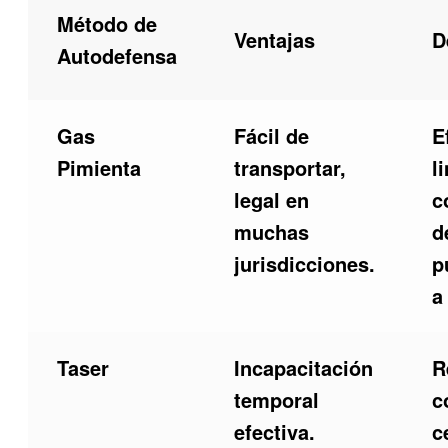
Método de
Ventajas
D
Autodefensa
Gas
Fácil de
E
Pimienta
transportar,
l
legal en
c
muchas
d
jurisdicciones.
p
a
Taser
Incapacitación
R
temporal
c
efectiva.
c