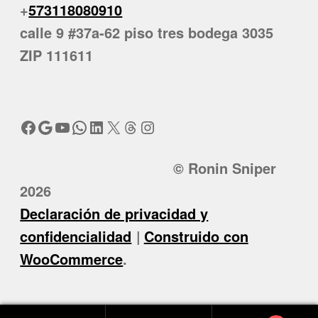
+
573118080910
calle 9 #37a-62 piso tres bodega 3035
ZIP 111611
Facebook
Google
YouTube
WhatsApp
LinkedIn
X
Threads
Instagram
© Ronin Sniper
2026
Declaración de privacidad y
confidencialidad
Construido con
WooCommerce
.