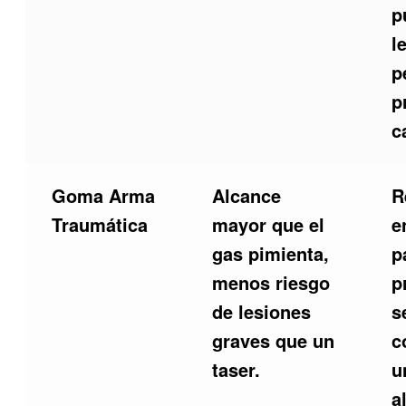
p
l
p
p
c
Goma Arma
Alcance
R
Traumática
mayor que el
e
gas pimienta,
p
menos riesgo
p
de lesiones
s
graves que un
c
taser.
u
a