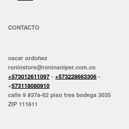
CONTACTO
oscar ordoñez
roninstore@roninsniper.com.co
+573012611097
-
+573228663306
-
+
573118080910
calle 9 #37a-62 piso tres bodega 3035
ZIP 111611