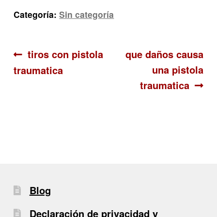
Categoría:
Sin categoría
Navegación
Anterior:
Siguiente:
tiros con pistola
que daños causa
una pistola
traumatica
de
traumatica
entradas
Blog
Declaración de privacidad y