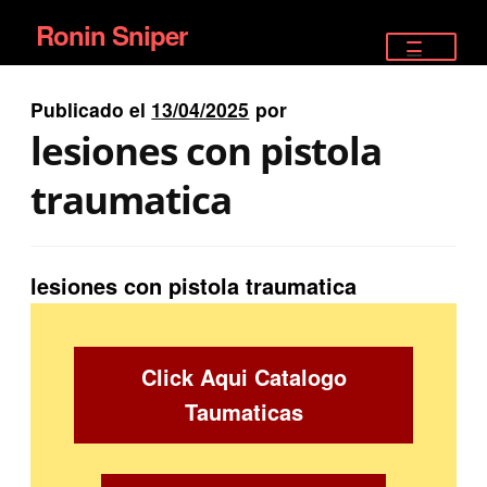
Ronin Sniper
Ir
Ir
a
al
TIENDA
la
contenido
Publicado el
13/04/2025
por
EQUIPAMIENTO ÉLITE
navegación
lesiones con pistola
PISTOLAS
traumatica
RIFLES DEPORTIVOS
lesiones con pistola traumatica
SATELITALES
Click Aqui Catalogo
Taumaticas