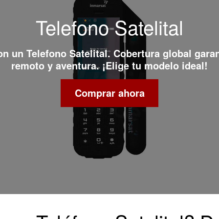
Telefono Satelital
con un
Telefono Satelital
. Cobertura global gara
remoto y aventura. ¡Elige tu modelo ideal!
Comprar ahora