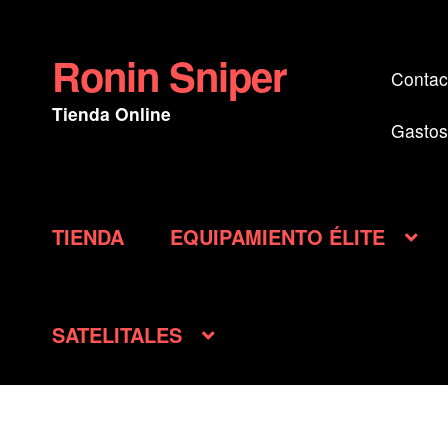
Ronin Sniper
Ir
Ir
Contac
a
al
Tienda Online
la
contenido
Gastos
navegación
TIENDA
EQUIPAMIENTO ÉLITE
SATELITALES