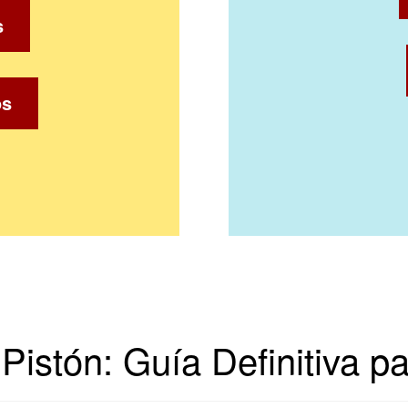
s
os
 Pistón: Guía Definitiva p