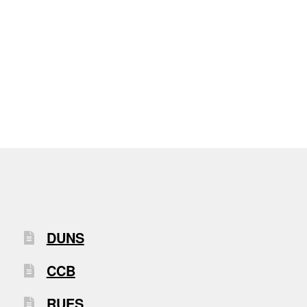
DUNS
CCB
RUES