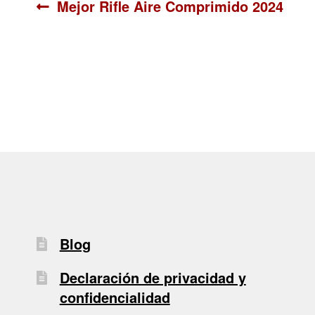
Navegación
Anterior:
Mejor Rifle Aire Comprimido 2024
de
entradas
Blog
Declaración de privacidad y
confidencialidad