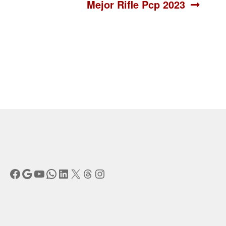
Siguiente:
Mejor Rifle Pcp 2023
Facebook
Google
YouTube
WhatsApp
LinkedIn
X
Threads
Instagram