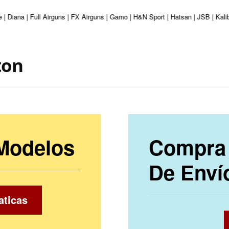
 | Diana | Full Airguns | FX Airguns | Gamo | H&N Sport | Hatsan | JSB | Kal
ton
 Modelos
Compra 
De Enví
aticas