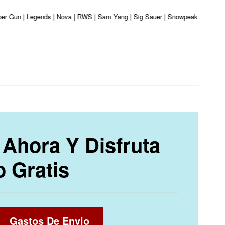
iber Gun | Legends | Nova | RWS | Sam Yang | Sig Sauer | Snowpeak | Umarex |
Ahora Y Disfruta
o Gratis
Gastos De Envio