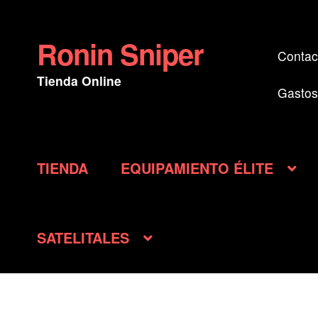
Ronin Sniper
Ir
Ir
Contac
a
al
Tienda Online
la
contenido
Gastos
navegación
TIENDA
EQUIPAMIENTO ÉLITE
SATELITALES