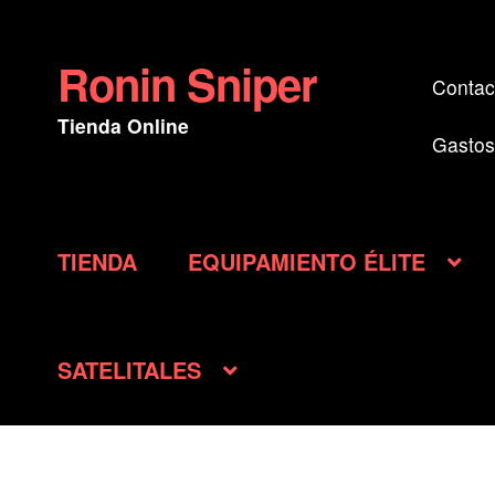
Ronin Sniper
Ir
Ir
Contac
a
al
Tienda Online
la
contenido
Gastos
navegación
TIENDA
EQUIPAMIENTO ÉLITE
SATELITALES