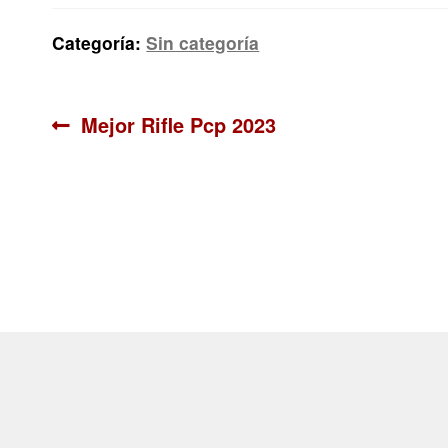
Categoría:
Sin categoría
Navegación
Anterior:
Mejor Rifle Pcp 2023
de
entradas