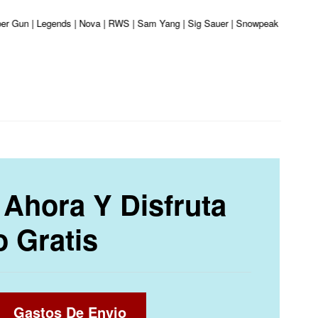
iber Gun | Legends | Nova | RWS | Sam Yang | Sig Sauer | Snowpeak | Umarex |
Ahora Y Disfruta
o Gratis
Gastos De Envio