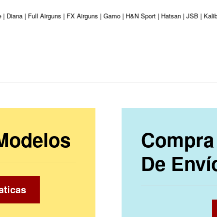
 | Diana | Full Airguns | FX Airguns | Gamo | H&N Sport | Hatsan | JSB | Kal
 Modelos
Compra 
De Enví
aticas