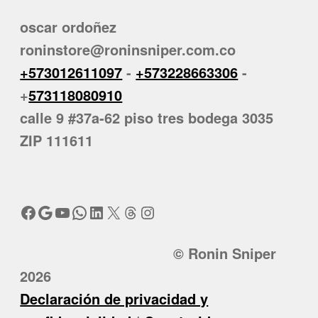
oscar ordoñez
roninstore@roninsniper.com.co
+573012611097
-
+573228663306
-
+
573118080910
calle 9 #37a-62 piso tres bodega 3035
ZIP 111611
Facebook
Google
YouTube
WhatsApp
LinkedIn
X
Threads
Instagram
© Ronin Sniper
2026
Declaración de privacidad y