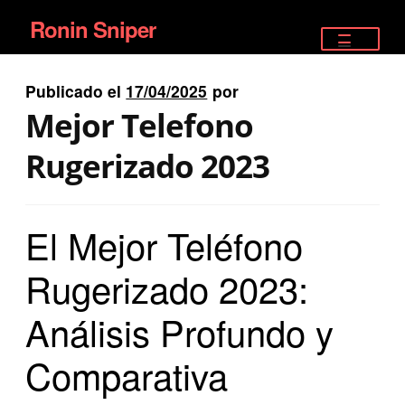
Ronin Sniper
Ir
Ir
a
al
TIENDA
la
contenido
Publicado el
17/04/2025
por
EQUIPAMIENTO ÉLITE
navegación
Mejor Telefono
PISTOLAS
Rugerizado 2023
RIFLES DEPORTIVOS
El Mejor Teléfono
SATELITALES
Rugerizado 2023:
Análisis Profundo y
Comparativa