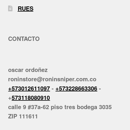
RUES
CONTACTO
oscar ordoñez
roninstore@roninsniper.com.co
+573012611097
-
+573228663306
-
+
573118080910
calle 9 #37a-62 piso tres bodega 3035
ZIP 111611