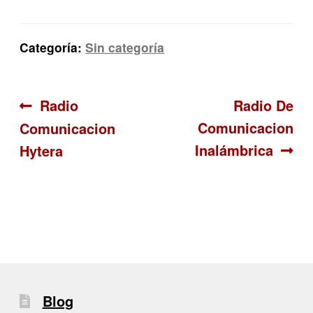
Categoría:
Sin categoría
Navegación
Anterior:
Siguiente:
Radio
Radio De
Comunicacion
Comunicacion
de
Inalámbrica
Hytera
entradas
Blog