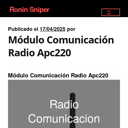
Ronin Sniper
Ir
Ir
a
al
TIENDA
la
contenido
Publicado el
17/04/2025
por
EQUIPAMIENTO ÉLITE
navegación
Módulo Comunicación
PISTOLAS
Radio Apc220
RIFLES DEPORTIVOS
Módulo Comunicación Radio Apc220
SATELITALES
Radio
Comunicacion