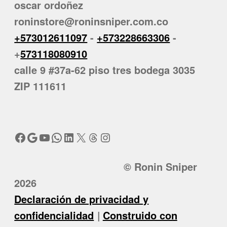
oscar ordoñez
roninstore@roninsniper.com.co
+573012611097
-
+573228663306
-
+
573118080910
calle 9 #37a-62 piso tres bodega 3035
ZIP 111611
Facebook
Google
YouTube
WhatsApp
LinkedIn
X
Threads
Instagram
© Ronin Sniper
2026
Declaración de privacidad y
confidencialidad
Construido con