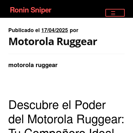
Ronin Sniper
Ir
Ir
a
al
TIENDA
la
contenido
Publicado el
17/04/2025
por
EQUIPAMIENTO ÉLITE
navegación
Motorola Ruggear
PISTOLAS
RIFLES DEPORTIVOS
motorola ruggear
SATELITALES
Descubre el Poder
del Motorola Ruggear:
Tu Compañero Ideal