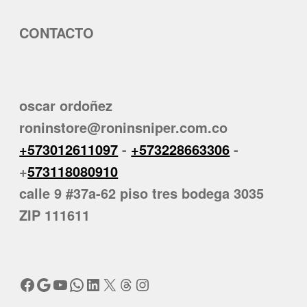
CONTACTO
oscar ordoñez
roninstore@roninsniper.com.co
+573012611097
-
+573228663306
-
+
573118080910
calle 9 #37a-62 piso tres bodega 3035
ZIP 111611
Facebook
Google
YouTube
WhatsApp
LinkedIn
X
Threads
Instagram