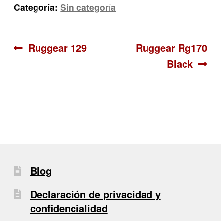
Categoría:
Sin categoría
Navegación
Anterior:
Siguiente:
Ruggear 129
Ruggear Rg170
Black
de
entradas
Blog
Declaración de privacidad y
confidencialidad