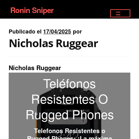
Ronin Sniper
Ir
Ir
a
al
TIENDA
la
contenido
Publicado el
17/04/2025
por
EQUIPAMIENTO ÉLITE
navegación
Nicholas Ruggear
PISTOLAS
RIFLES DEPORTIVOS
Nicholas Ruggear
Teléfonos
SATELITALES
Resistentes O
Rugged Phones
Telefonos Resistentes o
Rugged Phones
: ¡La máxima