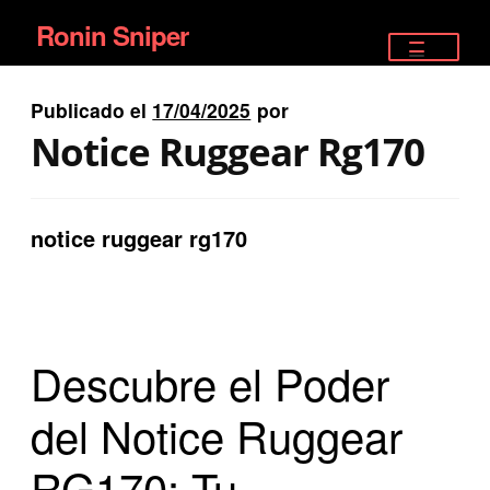
Ronin Sniper
Ir
Ir
a
al
TIENDA
la
contenido
Publicado el
17/04/2025
por
EQUIPAMIENTO ÉLITE
navegación
Notice Ruggear Rg170
PISTOLAS
RIFLES DEPORTIVOS
notice ruggear rg170
SATELITALES
Descubre el Poder
del Notice Ruggear
RG170: Tu