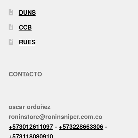
DUNS
CCB
RUES
CONTACTO
oscar ordoñez
roninstore@roninsniper.com.co
+573012611097
-
+573228663306
-
+
573118080910