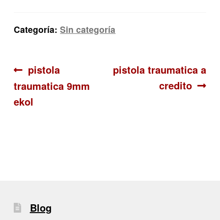
Categoría:
Sin categoría
Navegación
Anterior:
Siguiente:
pistola
pistola traumatica a
credito
traumatica 9mm
de
ekol
entradas
Blog