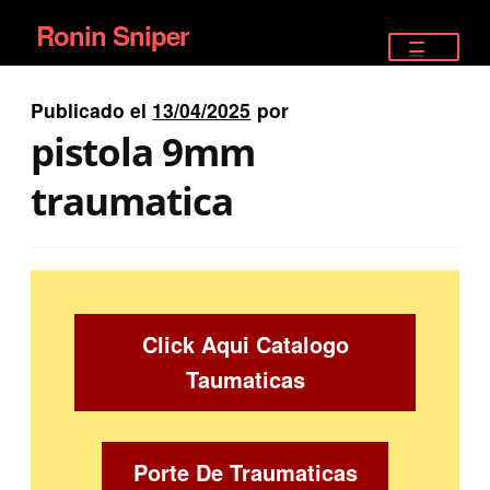
Ronin Sniper
Ir
Ir
a
al
TIENDA
la
contenido
Publicado el
13/04/2025
por
EQUIPAMIENTO ÉLITE
navegación
pistola 9mm
PISTOLAS
traumatica
RIFLES DEPORTIVOS
SATELITALES
Click Aqui Catalogo
Taumaticas
Porte De Traumaticas