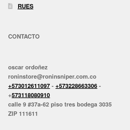
RUES
CONTACTO
oscar ordoñez
roninstore@roninsniper.com.co
+573012611097
-
+573228663306
-
+
573118080910
calle 9 #37a-62 piso tres bodega 3035
ZIP 111611