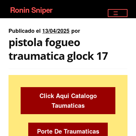
Ronin Sniper
Ir
Ir
a
al
TIENDA
la
contenido
Publicado el
13/04/2025
por
EQUIPAMIENTO ÉLITE
navegación
pistola fogueo
PISTOLAS
traumatica glock 17
RIFLES DEPORTIVOS
SATELITALES
Click Aqui Catalogo
Taumaticas
Porte De Traumaticas