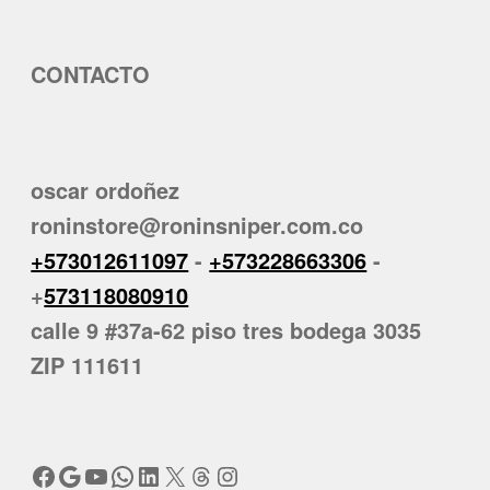
CONTACTO
oscar ordoñez
roninstore@roninsniper.com.co
+573012611097
-
+573228663306
-
+
573118080910
calle 9 #37a-62 piso tres bodega 3035
ZIP 111611
Facebook
Google
YouTube
WhatsApp
LinkedIn
X
Threads
Instagram