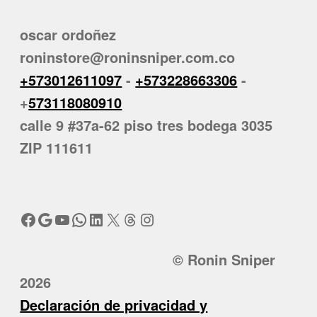
oscar ordoñez
roninstore@roninsniper.com.co
+573012611097
-
+573228663306
-
+
573118080910
calle 9 #37a-62 piso tres bodega 3035
ZIP 111611
Facebook
Google
YouTube
WhatsApp
LinkedIn
X
Threads
Instagram
© Ronin Sniper
2026
Declaración de privacidad y