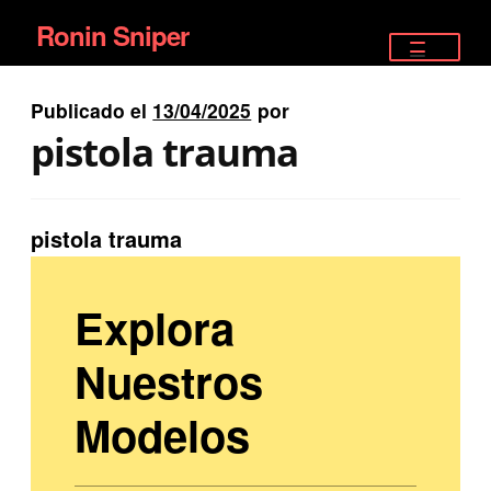
Ronin Sniper
Ir
Ir
a
al
TIENDA
la
contenido
Publicado el
13/04/2025
por
EQUIPAMIENTO ÉLITE
navegación
pistola trauma
PISTOLAS
RIFLES DEPORTIVOS
pistola trauma
SATELITALES
Explora
Nuestros
Modelos