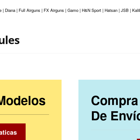
 | Diana | Full Airguns | FX Airguns | Gamo | H&N Sport | Hatsan | JSB | Kal
ules
 Modelos
Compra 
De Enví
aticas