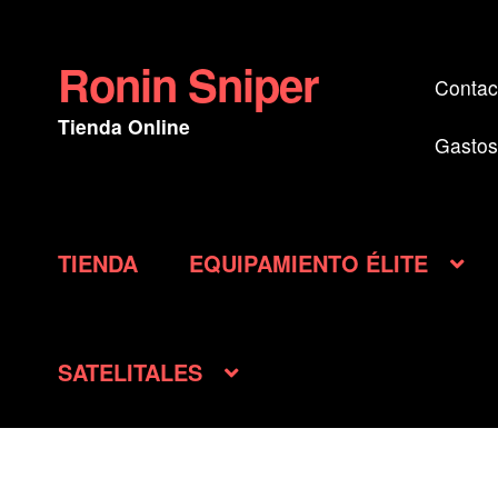
Ronin Sniper
Ir
Ir
Contac
a
al
Tienda Online
la
contenido
Gastos
navegación
TIENDA
EQUIPAMIENTO ÉLITE
SATELITALES