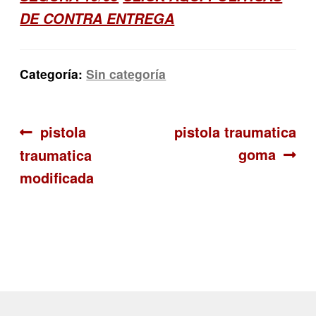
DE CONTRA ENTREGA
Categoría:
Sin categoría
Navegación
Anterior:
Siguiente:
pistola
pistola traumatica
goma
traumatica
de
modificada
entradas