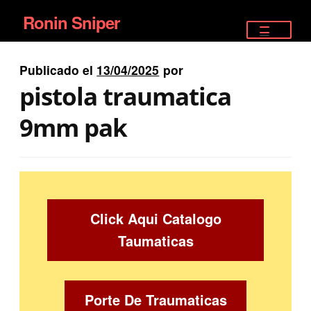
Ronin Sniper
Ir
Ir
a
al
TIENDA
la
contenido
Publicado el
13/04/2025
por
EQUIPAMIENTO ÉLITE
navegación
pistola traumatica
PISTOLAS
9mm pak
RIFLES DEPORTIVOS
SATELITALES
Click Aqui Catalogo
Taumaticas
Porte De Traumaticas