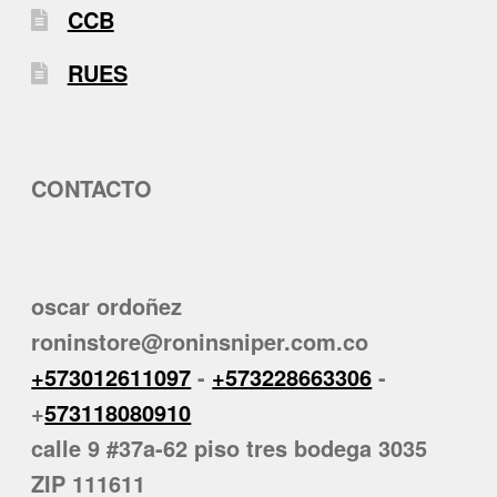
CCB
RUES
CONTACTO
oscar ordoñez
roninstore@roninsniper.com.co
+573012611097
-
+573228663306
-
+
573118080910
calle 9 #37a-62 piso tres bodega 3035
ZIP 111611