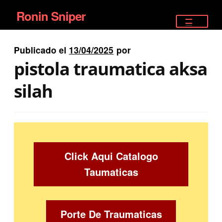
Ronin Sniper
Ir
Ir
a
al
TIENDA
la
contenido
Publicado el
13/04/2025
por
EQUIPAMIENTO ÉLITE
navegación
pistola traumatica aksa
PISTOLAS
silah
RIFLES DEPORTIVOS
SATELITALES
Click Aqui Catalogo
Taumaticas
Porte De Traumaticas