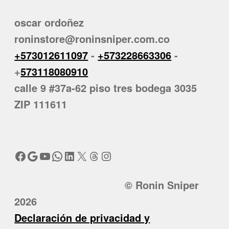
oscar ordoñez
roninstore@roninsniper.com.co
+573012611097
-
+573228663306
-
+
573118080910
calle 9 #37a-62 piso tres bodega 3035
ZIP 111611
Facebook
Google
YouTube
WhatsApp
LinkedIn
X
Threads
Instagram
© Ronin Sniper
2026
Declaración de privacidad y