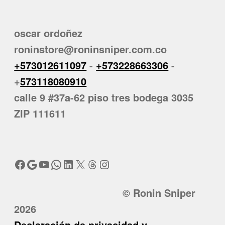
oscar ordoñez
roninstore@roninsniper.com.co
+573012611097
-
+573228663306
-
+
573118080910
calle 9 #37a-62 piso tres bodega 3035
ZIP 111611
Facebook
Google
YouTube
WhatsApp
LinkedIn
X
Threads
Instagram
© Ronin Sniper
2026
Declaración de privacidad y