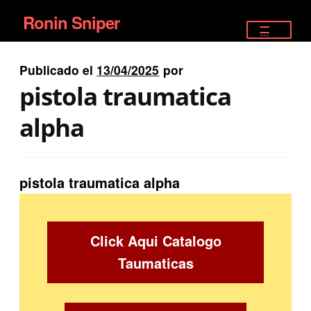
Ronin Sniper
Ir
Ir
a
al
TIENDA
la
contenido
Publicado el
13/04/2025
por
EQUIPAMIENTO ÉLITE
navegación
pistola traumatica
PISTOLAS
alpha
RIFLES DEPORTIVOS
pistola traumatica alpha
SATELITALES
Click Aqui Catalogo
Taumaticas