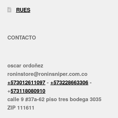
RUES
CONTACTO
oscar ordoñez
roninstore@roninsniper.com.co
+573012611097
-
+573228663306
-
+
573118080910
calle 9 #37a-62 piso tres bodega 3035
ZIP 111611