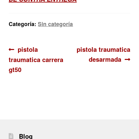
Categoría:
Sin categoría
Navegación
Anterior:
Siguiente:
pistola
pistola traumatica
desarmada
traumatica carrera
de
gt50
entradas
Blog