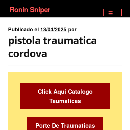
Ronin Sniper
Ir
Ir
a
al
TIENDA
la
contenido
Publicado el
13/04/2025
por
EQUIPAMIENTO ÉLITE
navegación
pistola traumatica
PISTOLAS
cordova
RIFLES DEPORTIVOS
SATELITALES
Click Aqui Catalogo
Taumaticas
Porte De Traumaticas