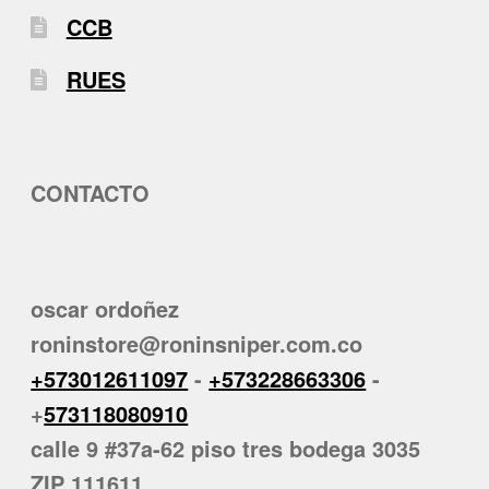
CCB
RUES
CONTACTO
oscar ordoñez
roninstore@roninsniper.com.co
+573012611097
-
+573228663306
-
+
573118080910
calle 9 #37a-62 piso tres bodega 3035
ZIP 111611