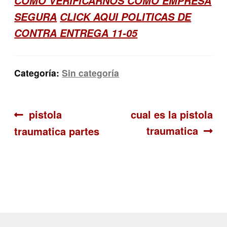
COMO VERIFICARNOS COMO EMPRESA
SEGURA
CLICK AQUI POLITICAS DE
CONTRA ENTREGA 11-05
Categoría:
Sin categoría
Navegación
Anterior:
Siguiente:
pistola
cual es la pistola
traumatica
traumatica partes
de
entradas