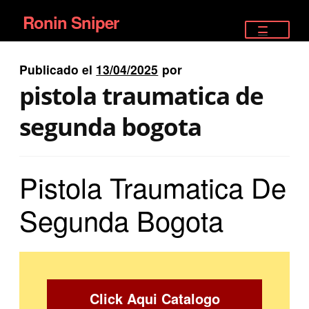
Ronin Sniper
Ir
Ir
a
al
TIENDA
la
contenido
Publicado el
13/04/2025
por
EQUIPAMIENTO ÉLITE
navegación
pistola traumatica de
PISTOLAS
segunda bogota
RIFLES DEPORTIVOS
Pistola Traumatica De
SATELITALES
Segunda Bogota
Click Aqui Catalogo