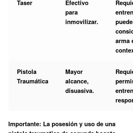
Taser
Efectivo
Requi
para
entre
inmovilizar.
puede
consi
arma 
conte
Pistola
Mayor
Requi
Traumática
alcance,
permi
disuasiva.
entre
respo
Importante:
La posesión y uso de una