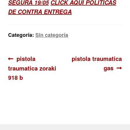
SEGURA 19/05
CLICK AQUI POLITICAS
DE CONTRA ENTREGA
Categoría:
Sin categoría
Navegación
Anterior:
Siguiente:
pistola
pistola traumatica
gas
traumatica zoraki
de
918 b
entradas