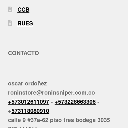
CCB
RUES
CONTACTO
oscar ordoñez
roninstore@roninsniper.com.co
+573012611097
-
+573228663306
-
+
573118080910
calle 9 #37a-62 piso tres bodega 3035