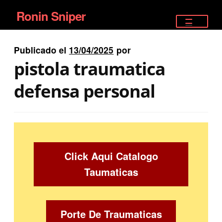
Ronin Sniper
Ir
Ir
a
al
TIENDA
la
contenido
Publicado el
13/04/2025
por
EQUIPAMIENTO ÉLITE
navegación
pistola traumatica
PISTOLAS
defensa personal
RIFLES DEPORTIVOS
SATELITALES
Click Aqui Catalogo
Taumaticas
Porte De Traumaticas