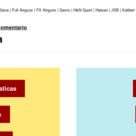
Diana | Full Airguns | FX Airguns | Gamo | H&N Sport | Hatsan | JSB | Kalibe
comentario
a
aticas
s