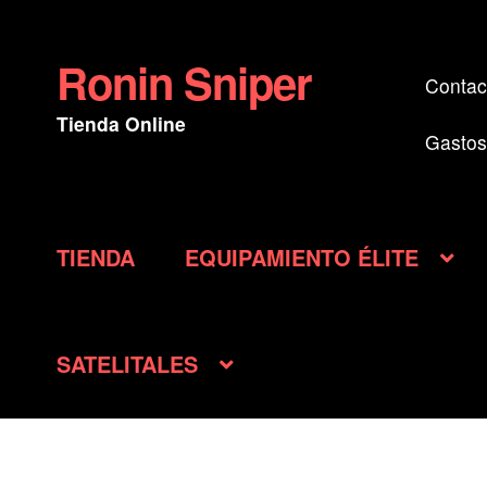
Ronin Sniper
Ir
Ir
Contac
a
al
Tienda Online
la
contenido
Gastos
navegación
TIENDA
EQUIPAMIENTO ÉLITE
SATELITALES