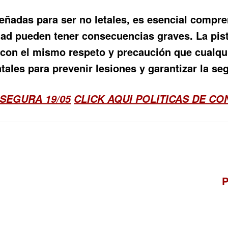
señadas para ser no letales, es esencial compr
ad pueden tener consecuencias graves. La pist
 con el mismo respeto y precaución que cualqu
ales para prevenir lesiones y garantizar la se
SEGURA 19/05
CLICK AQUI POLITICAS DE C
S
P