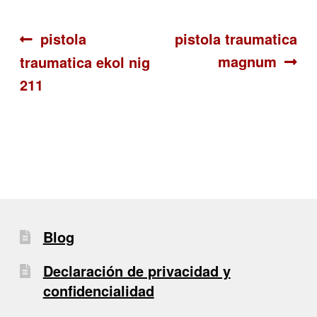
Navegación
Anterior:
Siguiente:
pistola
pistola traumatica
magnum
traumatica ekol nig
de
211
entradas
Blog
Declaración de privacidad y
confidencialidad