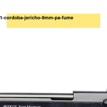
211-cordoba-jericho-9mm-pa-fume