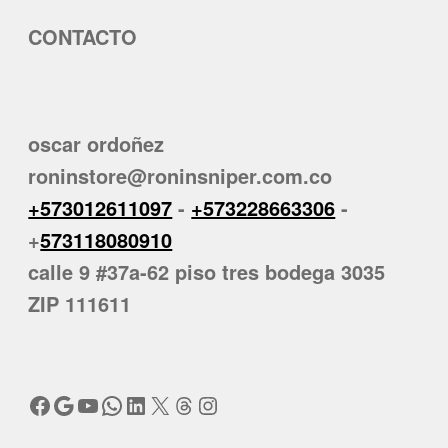
CONTACTO
oscar ordoñez
roninstore@roninsniper.com.co
+573012611097
-
+573228663306
-
+
573118080910
calle 9 #37a-62 piso tres bodega 3035
ZIP 111611
Facebook
Google
YouTube
WhatsApp
LinkedIn
X
Threads
Instagram