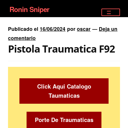
Ronin Sniper
Ir
Ir
a
al
TIENDA
la
contenido
Publicado el
16/06/2024
por
oscar
—
Deja un
EQUIPAMIENTO ÉLITE
navegación
comentario
Pistola Traumatica F92
PISTOLAS
RIFLES DEPORTIVOS
SATELITALES
Click Aqui Catalogo
Taumaticas
Porte De Traumaticas