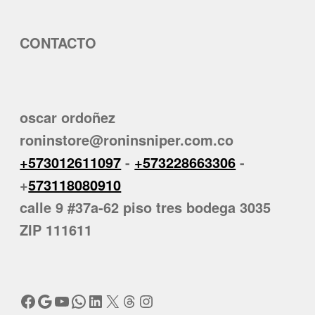
CONTACTO
oscar ordoñez
roninstore@roninsniper.com.co
+573012611097
-
+573228663306
-
+
573118080910
calle 9 #37a-62 piso tres bodega 3035
ZIP 111611
Facebook
Google
YouTube
WhatsApp
LinkedIn
X
Threads
Instagram