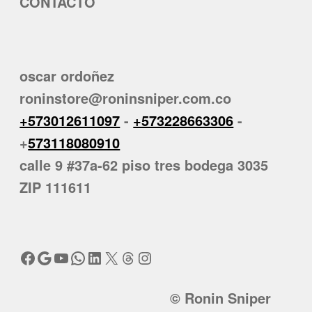
CONTACTO
oscar ordoñez
roninstore@roninsniper.com.co
+573012611097
-
+573228663306
-
+
573118080910
calle 9 #37a-62 piso tres bodega 3035
ZIP 111611
Facebook
Google
YouTube
WhatsApp
LinkedIn
X
Threads
Instagram
© Ronin Sniper