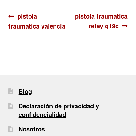
Navegación
Anterior:
Siguiente:
pistola
pistola traumatica
retay g19c
traumatica valencia
de
entradas
Blog
Declaración de privacidad y
confidencialidad
Nosotros