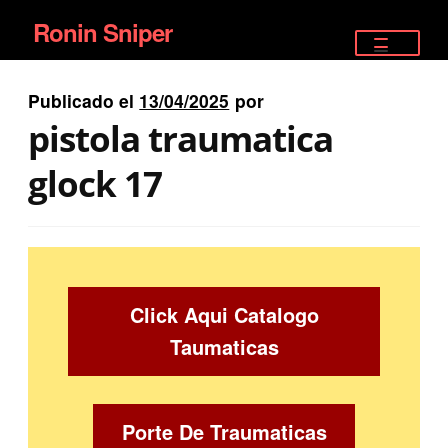
Ronin Sniper
Ir
Ir
a
al
TIENDA
la
contenido
Publicado el
13/04/2025
por
EQUIPAMIENTO ÉLITE
navegación
pistola traumatica
PISTOLAS
glock 17
RIFLES DEPORTIVOS
SATELITALES
Click Aqui Catalogo
Taumaticas
Porte De Traumaticas