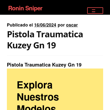
Ronin Sniper
Ir
Ir
a
al
TIENDA
la
contenido
Publicado el
16/06/2024
por
oscar
EQUIPAMIENTO ÉLITE
navegación
Pistola Traumatica
PISTOLAS
Kuzey Gn 19
RIFLES DEPORTIVOS
Pistola Traumatica Kuzey Gn 19
SATELITALES
Explora
Nuestros
Modelos