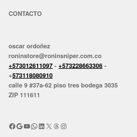
CONTACTO
oscar ordoñez
roninstore@roninsniper.com.co
+573012611097
-
+573228663306
-
+
573118080910
calle 9 #37a-62 piso tres bodega 3035
ZIP 111611
Facebook
Google
YouTube
WhatsApp
LinkedIn
X
Threads
Instagram