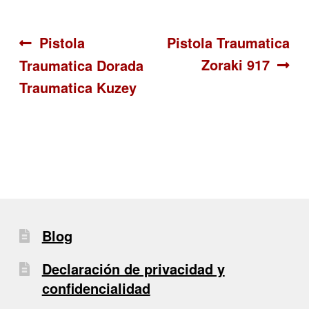
Navegación
Anterior:
Siguiente:
Pistola
Pistola Traumatica
Zoraki 917
Traumatica Dorada
de
Traumatica Kuzey
entradas
Blog
Declaración de privacidad y
confidencialidad