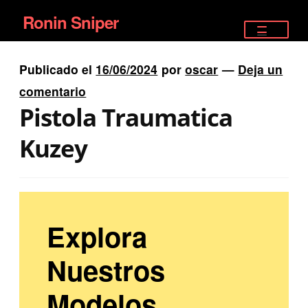
Ronin Sniper
Ir
Ir
a
al
TIENDA
la
contenido
Publicado el
16/06/2024
por
oscar
—
Deja un
EQUIPAMIENTO ÉLITE
navegación
comentario
Pistola Traumatica
PISTOLAS
Kuzey
RIFLES DEPORTIVOS
SATELITALES
Explora
Nuestros
Modelos