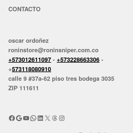
CONTACTO
oscar ordoñez
roninstore@roninsniper.com.co
+573012611097
-
+573228663306
-
+
573118080910
calle 9 #37a-62 piso tres bodega 3035
ZIP 111611
Facebook
Google
YouTube
WhatsApp
LinkedIn
X
Threads
Instagram