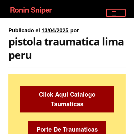
Ronin Sniper
Ir
Ir
a
al
TIENDA
la
contenido
Publicado el
13/04/2025
por
EQUIPAMIENTO ÉLITE
navegación
pistola traumatica lima
PISTOLAS
peru
RIFLES DEPORTIVOS
SATELITALES
Click Aqui Catalogo
Taumaticas
Porte De Traumaticas