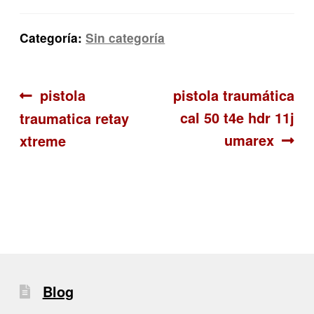
Categoría:
Sin categoría
Navegación
Anterior:
Siguiente:
pistola
pistola traumática
cal 50 t4e hdr 11j
traumatica retay
de
umarex
xtreme
entradas
Blog