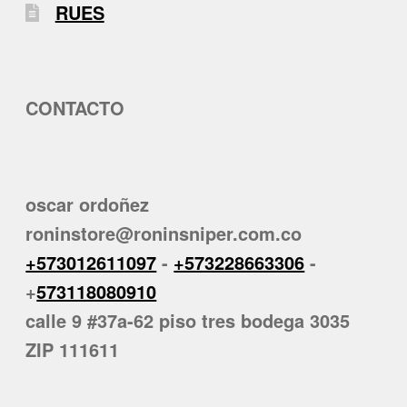
RUES
CONTACTO
oscar ordoñez
roninstore@roninsniper.com.co
+573012611097
-
+573228663306
-
+
573118080910
calle 9 #37a-62 piso tres bodega 3035
ZIP 111611