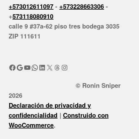
+573012611097
-
+573228663306
-
+
573118080910
calle 9 #37a-62 piso tres bodega 3035
ZIP 111611
Facebook
Google
YouTube
WhatsApp
LinkedIn
X
Threads
Instagram
© Ronin Sniper
2026
Declaración de privacidad y
confidencialidad
Construido con
WooCommerce
.