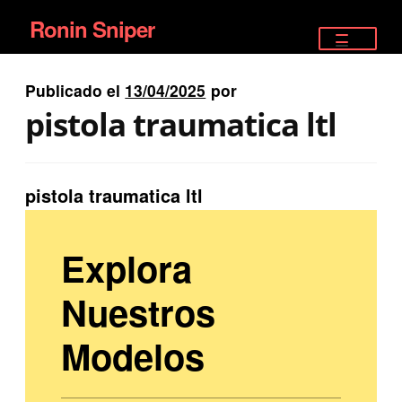
Ronin Sniper
Ir
Ir
a
al
TIENDA
la
contenido
Publicado el
13/04/2025
por
EQUIPAMIENTO ÉLITE
navegación
pistola traumatica ltl
PISTOLAS
RIFLES DEPORTIVOS
pistola traumatica ltl
SATELITALES
Explora
Nuestros
Modelos