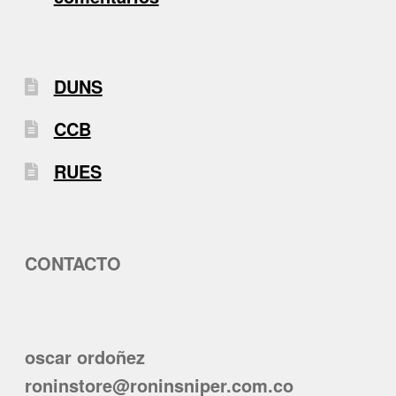
DUNS
CCB
RUES
CONTACTO
oscar ordoñez
roninstore@roninsniper.com.co