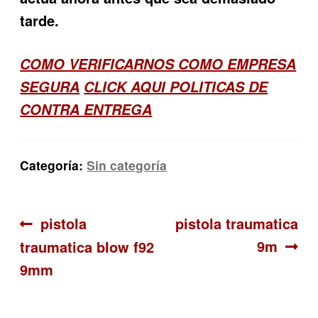
tarde.
COMO VERIFICARNOS COMO EMPRESA
SEGURA
CLICK AQUI POLITICAS DE
CONTRA ENTREGA
Categoría:
Sin categoría
Navegación
Anterior:
Siguiente:
pistola
pistola traumatica
9m
traumatica blow f92
de
9mm
entradas