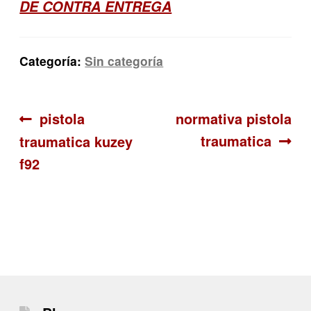
DE CONTRA ENTREGA
Categoría:
Sin categoría
Navegación
Anterior:
Siguiente:
pistola
normativa pistola
traumatica
traumatica kuzey
de
f92
entradas