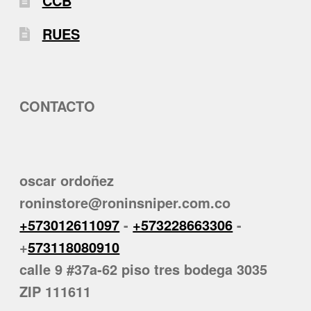
CCB
RUES
CONTACTO
oscar ordoñez
roninstore@roninsniper.com.co
+573012611097
-
+573228663306
-
+
573118080910
calle 9 #37a-62 piso tres bodega 3035
ZIP 111611