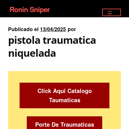
Ronin Sniper
Ir
Ir
a
al
TIENDA
la
contenido
Publicado el
13/04/2025
por
EQUIPAMIENTO ÉLITE
navegación
pistola traumatica
PISTOLAS
niquelada
RIFLES DEPORTIVOS
SATELITALES
Click Aqui Catalogo
Taumaticas
Porte De Traumaticas