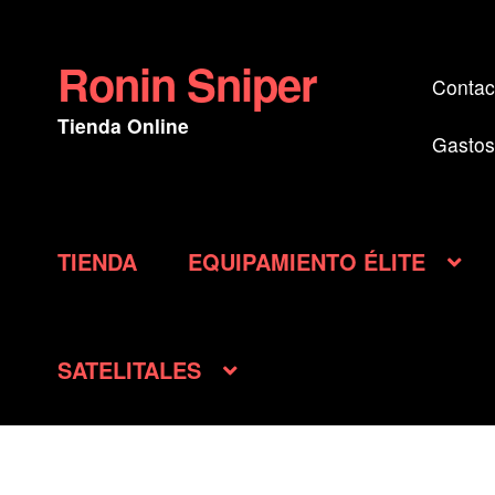
Ronin Sniper
Ir
Ir
Contac
a
al
Tienda Online
la
contenido
Gastos
navegación
TIENDA
EQUIPAMIENTO ÉLITE
SATELITALES