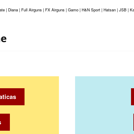
ate | Diana | Full Airguns | FX Airguns | Gamo | H&N Sport | Hatsan | JSB | 
ne
aticas
s