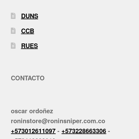
DUNS
CCB
RUES
CONTACTO
oscar ordoñez
roninstore@roninsniper.com.co
+573012611097
-
+573228663306
-