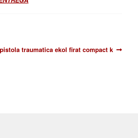
Siguiente:
pistola traumatica ekol firat compact k