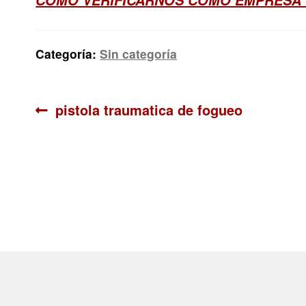
Categoría:
Sin categoría
Navegación
Anterior:
pistola traumatica de fogueo
de
entradas