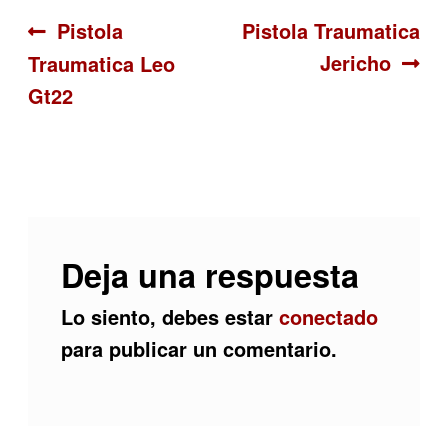
Navegación
Anterior:
Siguiente:
Pistola
Pistola Traumatica
Jericho
Traumatica Leo
de
Gt22
entradas
Deja una respuesta
Lo siento, debes estar
conectado
para publicar un comentario.