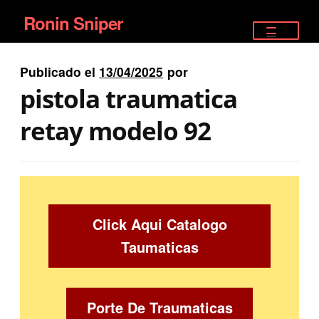
Ronin Sniper
Ir
Ir
a
al
TIENDA
la
contenido
Publicado el
13/04/2025
por
EQUIPAMIENTO ÉLITE
navegación
pistola traumatica
PISTOLAS
retay modelo 92
RIFLES DEPORTIVOS
SATELITALES
Click Aqui Catalogo
Taumaticas
Porte De Traumaticas