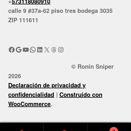
+
573118080910
calle 9 #37a-62 piso tres bodega 3035
ZIP 111611
Facebook
Google
YouTube
WhatsApp
LinkedIn
X
Threads
Instagram
© Ronin Sniper
2026
Declaración de privacidad y
confidencialidad
Construido con
WooCommerce
.