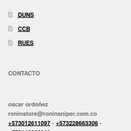
DUNS
CCB
RUES
CONTACTO
oscar ordoñez
roninstore@roninsniper.com.co
+573012611097
-
+573228663306
-