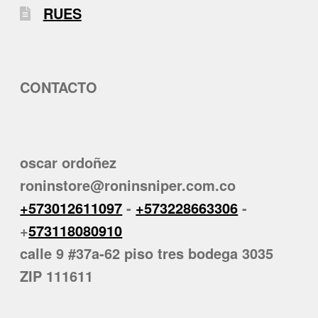
RUES
CONTACTO
oscar ordoñez
roninstore@roninsniper.com.co
+573012611097
-
+573228663306
-
+
573118080910
calle 9 #37a-62 piso tres bodega 3035
ZIP 111611