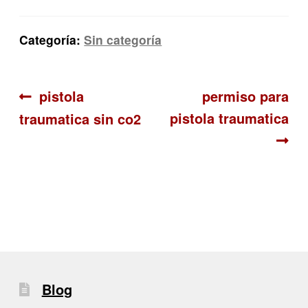
Categoría:
Sin categoría
Navegación
Anterior:
Siguiente:
pistola
permiso para
pistola traumatica
traumatica sin co2
de
entradas
Blog