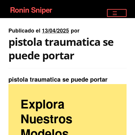
Ronin Sniper
Ir
Ir
a
al
TIENDA
la
contenido
Publicado el
13/04/2025
por
EQUIPAMIENTO ÉLITE
navegación
pistola traumatica se
PISTOLAS
puede portar
RIFLES DEPORTIVOS
pistola traumatica se puede portar
SATELITALES
Explora
Nuestros
Modelos