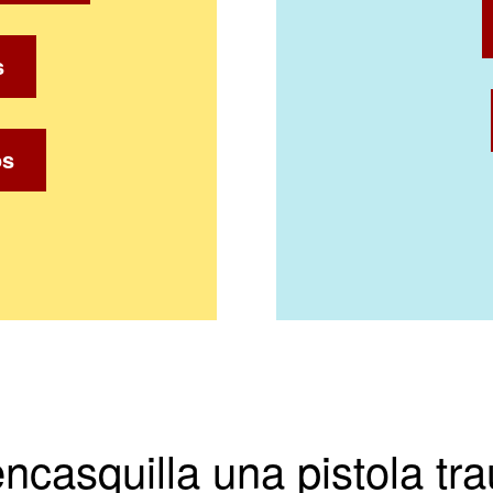
s
os
ncasquilla una pistola tr