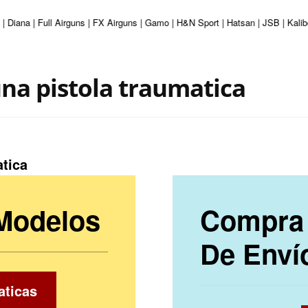
 | Diana | Full Airguns | FX Airguns | Gamo | H&N Sport | Hatsan | JSB | Kal
una pistola traumatica
atica
 Modelos
Compra 
De Enví
aticas