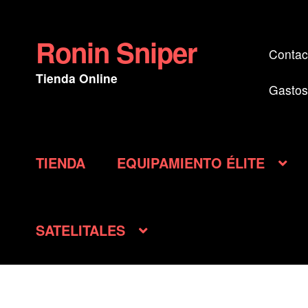
Ronin Sniper
Ir
Ir
Contac
a
al
Tienda Online
la
contenido
Gastos
navegación
TIENDA
EQUIPAMIENTO ÉLITE
SATELITALES