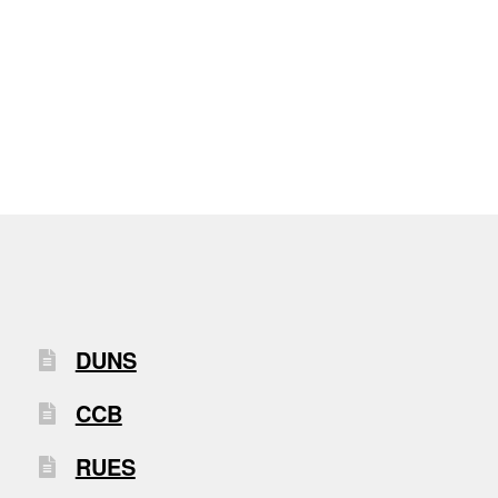
DUNS
CCB
RUES