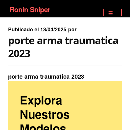
Ronin Sniper
Ir
Ir
a
al
TIENDA
la
contenido
Publicado el
13/04/2025
por
EQUIPAMIENTO ÉLITE
navegación
porte arma traumatica
PISTOLAS
2023
RIFLES DEPORTIVOS
porte arma traumatica 2023
SATELITALES
Explora
Nuestros
Modelos