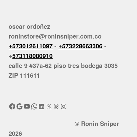
oscar ordoñez
roninstore@roninsniper.com.co
+573012611097
-
+573228663306
-
+
573118080910
calle 9 #37a-62 piso tres bodega 3035
ZIP 111611
Facebook
Google
YouTube
WhatsApp
LinkedIn
X
Threads
Instagram
© Ronin Sniper
2026