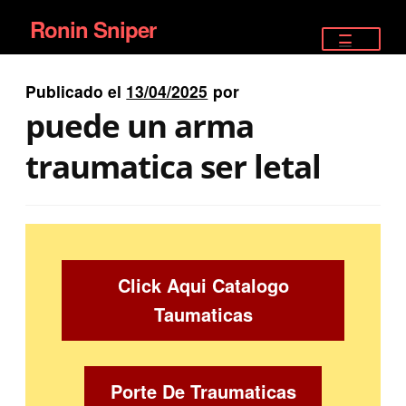
Ronin Sniper
Ir
Ir
a
al
TIENDA
la
contenido
Publicado el
13/04/2025
por
EQUIPAMIENTO ÉLITE
navegación
puede un arma
PISTOLAS
traumatica ser letal
RIFLES DEPORTIVOS
SATELITALES
Click Aqui Catalogo
Taumaticas
Porte De Traumaticas