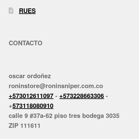
RUES
CONTACTO
oscar ordoñez
roninstore@roninsniper.com.co
+573012611097
-
+573228663306
-
+
573118080910
calle 9 #37a-62 piso tres bodega 3035
ZIP 111611