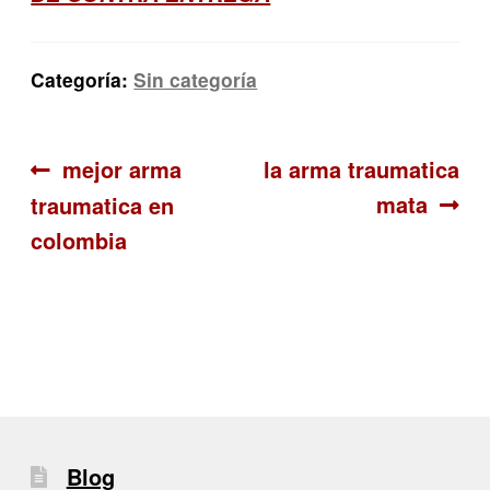
Categoría:
Sin categoría
Navegación
Anterior:
Siguiente:
mejor arma
la arma traumatica
mata
traumatica en
de
colombia
entradas
Blog