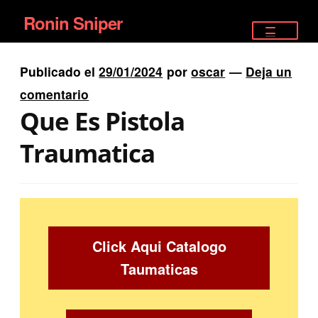
Ronin Sniper
Ir
Ir
a
al
TIENDA
la
contenido
Publicado el
29/01/2024
por
oscar
—
Deja un
EQUIPAMIENTO ÉLITE
navegación
comentario
Que Es Pistola
PISTOLAS
Traumatica
RIFLES DEPORTIVOS
SATELITALES
Click Aqui Catalogo
Taumaticas