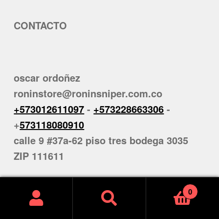
CONTACTO
oscar ordoñez
roninstore@roninsniper.com.co
+573012611097
-
+573228663306
-
+
573118080910
calle 9 #37a-62 piso tres bodega 3035
ZIP 111611
0
Facebook
Google
YouTube
WhatsApp
LinkedIn
X
Threads
Instagram
Buscar
Buscar