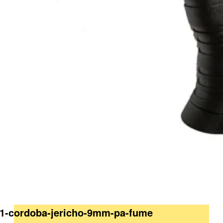
211-cordoba-jericho-9mm-pa-fume