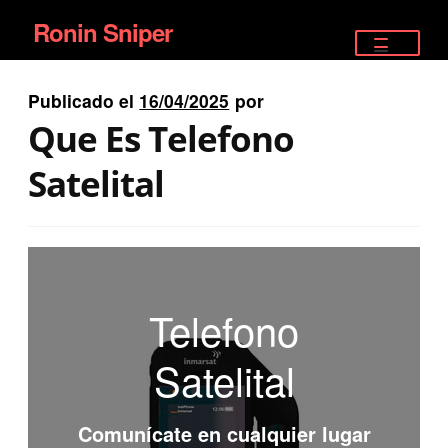
Ronin Sniper
Ir
Ir
a
al
TIENDA
la
contenido
Publicado el
16/04/2025
por
EQUIPAMIENTO ÉLITE
navegación
Que Es Telefono
PISTOLAS
Satelital
RIFLES DEPORTIVOS
SATELITALES
Telefono
Satelital
Comunícate en cualquier lugar