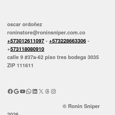
oscar ordoñez
roninstore@roninsniper.com.co
+573012611097
-
+573228663306
-
+
573118080910
calle 9 #37a-62 piso tres bodega 3035
ZIP 111611
Facebook
Google
YouTube
WhatsApp
LinkedIn
X
Threads
Instagram
© Ronin Sniper
2026