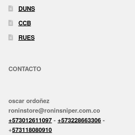
DUNS
CCB
RUES
CONTACTO
oscar ordoñez
roninstore@roninsniper.com.co
+573012611097
-
+573228663306
-
+
573118080910