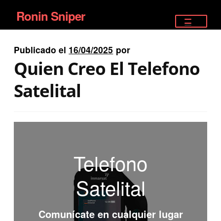
Ronin Sniper
Ir
Ir
a
al
TIENDA
la
contenido
Publicado el
16/04/2025
por
EQUIPAMIENTO ÉLITE
navegación
Quien Creo El Telefono
PISTOLAS
Satelital
RIFLES DEPORTIVOS
SATELITALES
Telefono
Satelital
Comunícate en cualquier lugar