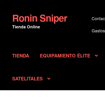
Ronin Sniper
Ir
Ir
Contac
a
al
Tienda Online
la
contenido
Gastos
navegación
TIENDA
EQUIPAMIENTO ÉLITE
SATELITALES