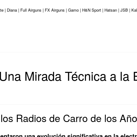
te | Diana | Full Airguns | FX Airguns | Gamo | H&N Sport | Hatsan | JSB | K
Una Mirada Técnica a la 
 los Radios de Carro de los Añ
entaron una evolución significativa en la elect