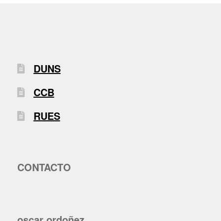
DUNS
CCB
RUES
CONTACTO
oscar ordoñez