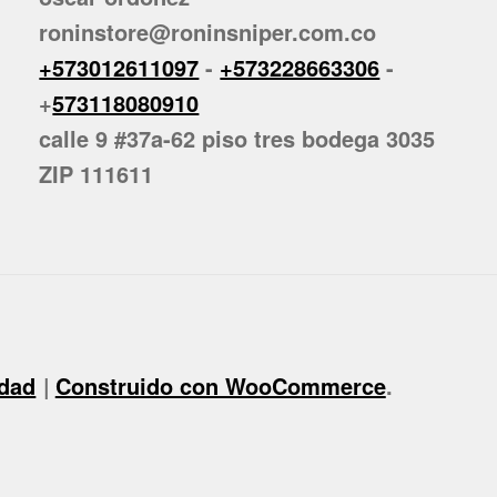
roninstore@roninsniper.com.co
+573012611097
-
+573228663306
-
+
573118080910
calle 9 #37a-62 piso tres bodega 3035
ZIP 111611
idad
Construido con WooCommerce
.