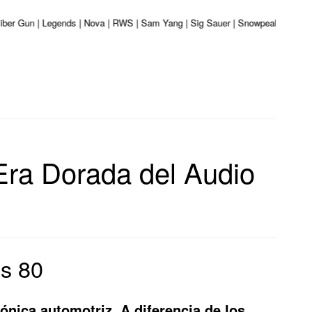
aliber Gun | Legends | Nova | RWS | Sam Yang | Sig Sauer | Snowpeak | Umarex
Era Dorada del Audio
os 80
rónica automotriz. A diferencia de los