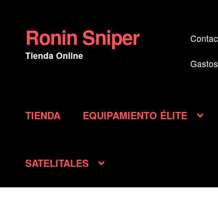
Ronin Sniper
Ir
Ir
Contac
a
al
Tienda Online
la
contenido
Gastos
navegación
TIENDA
EQUIPAMIENTO ÉLITE
SATELITALES