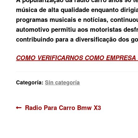
música de alta qualidade enquanto dirig
programas musicais e notícias, continuo
automotivo permitiu aos motoristas desf
contribuindo para a diversificação dos g
COMO VERIFICARNOS COMO EMPRESA 
Categoría:
Sin categoría
Navegación
Anterior:
Radio Para Carro Bmw X3
de