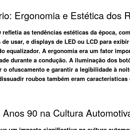
rio: Ergonomia e Estética dos 
 refletia as tendências estéticas da época, c
s de usar, e displays de LED ou LCD para exibi
do equalizador. A ergonomia era um fator impo
dade durante a condução. A iluminação dos bot
o ofuscamento e garantir a legibilidade à noi
 dissuadir roubos também eram características
o Anos 90 na Cultura Automotiv
eve um impacto significativo na cultura automo