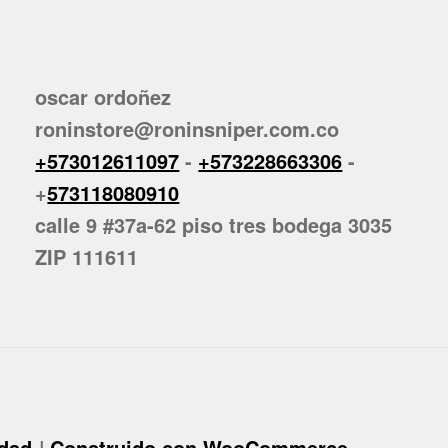
oscar ordoñez
roninstore@roninsniper.com.co
+573012611097
-
+573228663306
-
+
573118080910
calle 9 #37a-62 piso tres bodega 3035
ZIP 111611
idad
Construido con WooCommerce
.