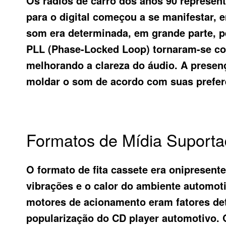
Os rádios de carro dos anos 90 represen
para o digital começou a se manifestar,
som era determinada, em grande parte, pe
PLL (Phase-Locked Loop) tornaram-se com
melhorando a clareza do áudio. A presenç
moldar o som de acordo com suas preferê
Formatos de Mídia Suporta
O formato de fita cassete era onipresent
vibrações e o calor do ambiente automoti
motores de acionamento eram fatores det
popularização do CD player automotivo. 