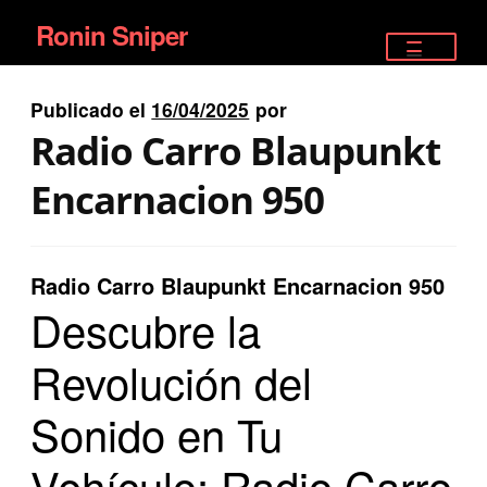
Ronin Sniper
Ir
Ir
a
al
TIENDA
la
contenido
Publicado el
16/04/2025
por
EQUIPAMIENTO ÉLITE
navegación
Radio Carro Blaupunkt
PISTOLAS
Encarnacion 950
RIFLES DEPORTIVOS
Radio Carro Blaupunkt Encarnacion 950
SATELITALES
Descubre la
Revolución del
Sonido en Tu
Vehículo: Radio Carro