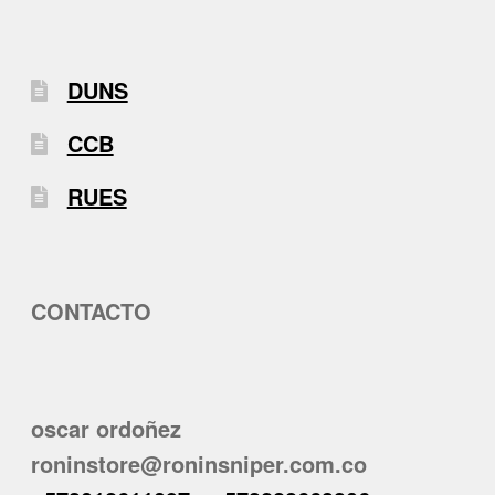
DUNS
CCB
RUES
CONTACTO
oscar ordoñez
roninstore@roninsniper.com.co