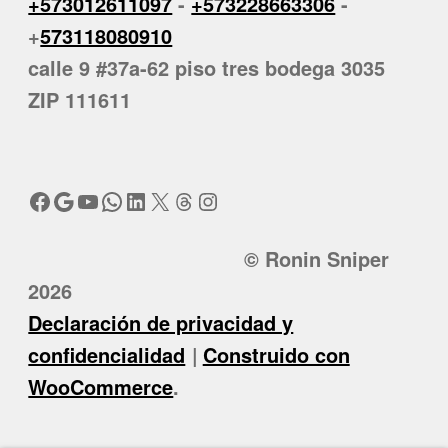
+573012611097
-
+573228663306
-
+
573118080910
calle 9 #37a-62 piso tres bodega 3035
ZIP 111611
Facebook
Google
YouTube
WhatsApp
LinkedIn
X
Threads
Instagram
© Ronin Sniper
2026
Declaración de privacidad y
confidencialidad
Construido con
WooCommerce
.