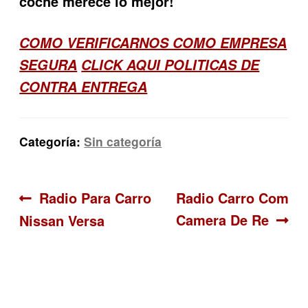
coche merece lo mejor!
COMO VERIFICARNOS COMO EMPRESA
SEGURA
CLICK AQUI POLITICAS DE
CONTRA ENTREGA
Categoría:
Sin categoría
Navegación
Anterior:
Siguiente:
Radio Para Carro
Radio Carro Com
Camera De Re
Nissan Versa
de
entradas