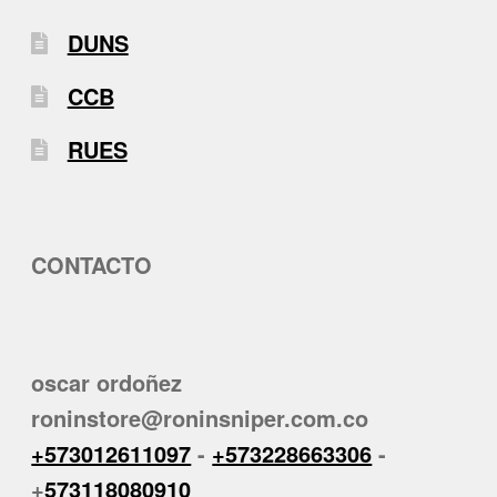
DUNS
CCB
RUES
CONTACTO
oscar ordoñez
roninstore@roninsniper.com.co
+573012611097
-
+573228663306
-
+
573118080910