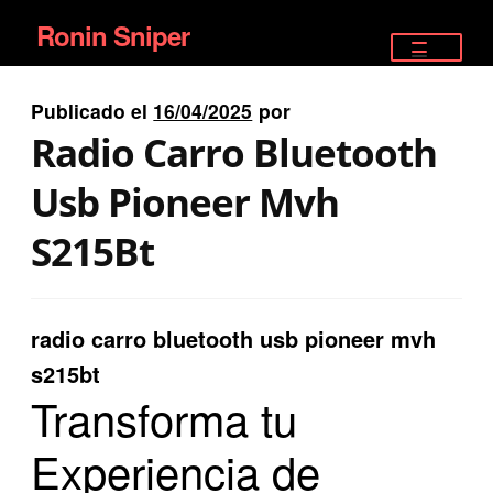
Ronin Sniper
Ir
Ir
a
al
TIENDA
la
contenido
Publicado el
16/04/2025
por
EQUIPAMIENTO ÉLITE
navegación
Radio Carro Bluetooth
PISTOLAS
Usb Pioneer Mvh
RIFLES DEPORTIVOS
S215Bt
SATELITALES
radio carro bluetooth usb pioneer mvh
s215bt
Transforma tu
Experiencia de