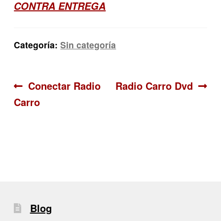
CONTRA ENTREGA
Categoría:
Sin categoría
Navegación
Anterior:
Siguiente:
Conectar Radio
Radio Carro Dvd
Carro
de
entradas
Blog