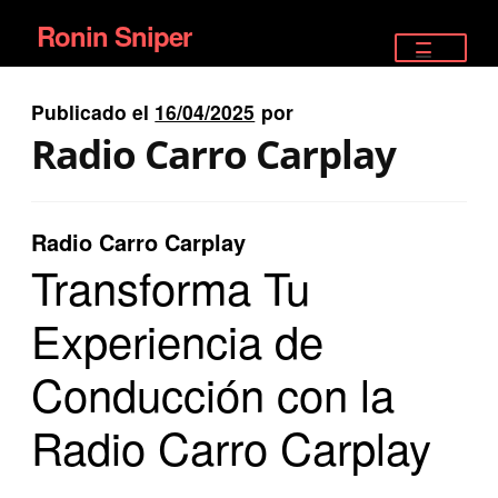
Ronin Sniper
Ir
Ir
a
al
TIENDA
la
contenido
Publicado el
16/04/2025
por
EQUIPAMIENTO ÉLITE
navegación
Radio Carro Carplay
PISTOLAS
RIFLES DEPORTIVOS
Radio Carro Carplay
Transforma Tu
SATELITALES
Experiencia de
Conducción con la
Radio Carro Carplay