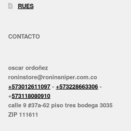
RUES
CONTACTO
oscar ordoñez
roninstore@roninsniper.com.co
+573012611097
-
+573228663306
-
+
573118080910
calle 9 #37a-62 piso tres bodega 3035
ZIP 111611